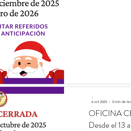
itable
Anuncios Oficina
Educación a Pacien
(12/22/25- 0
-
6 oct 2025
0 min de le
OFICINA C
Desde el 13 a