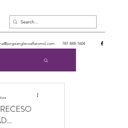
cina@jorgeangleroalfaromd.com
787-848-7604
esión Arterial
tura
ncia
 RECESO
AD