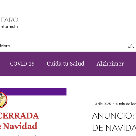
LFARO
nternista
More
ofi
COVID 19
Cuida tu Salud
Alzheimer
Diabetes
Parkinson
Cardiovascular
Pr
-
3 dic 2025
0 min de lec
ritis
Pacientes con úlceras
ASMA
Deme
ANUNCIO:
DE NAVID